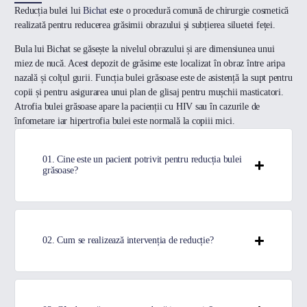
Reducția bulei lui
Bichat
este o procedură comună de chirurgie cosmetică
realizată pentru reducerea grăsimii obrazului și subțierea siluetei feței.
Bula lui Bichat se găsește la nivelul obrazului și are dimensiunea unui
miez de nucă. Acest depozit de grăsime este localizat în obraz între aripa
nazală și colțul gurii. Funcția bulei grăsoase este de asistență la supt pentru
copii și pentru asigurarea unui plan de glisaj pentru mușchii masticatori.
Atrofia bulei grăsoase apare la pacienții cu HIV sau în cazurile de
înfometare iar hipertrofia bulei este normală la copiii mici.
01. Cine este un pacient potrivit pentru reducția bulei
grăsoase?
02. Cum se realizează intervenția de reducție?