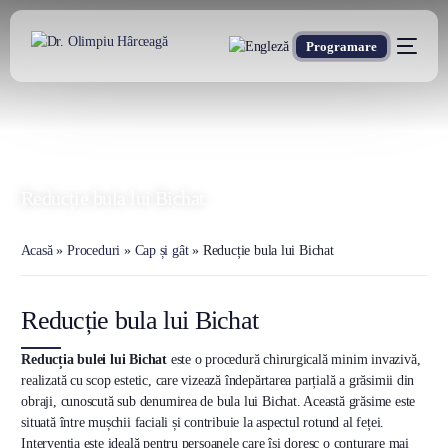
Programare
DR. OLIMPIU HÂRCEAGĂ
Oxford Trained Plastic Surgeon
Reducție bula lui Bichat
Acasă
»
Proceduri
»
Cap și gât
»
Reducție bula lui Bichat
Reducție bula lui Bichat
Reducția bulei lui Bichat
este o procedură chirurgicală minim invazivă,
realizată cu scop estetic, care vizează îndepărtarea parțială a grăsimii din
obraji, cunoscută sub denumirea de bula lui Bichat. Această grăsime este
situată între mușchii faciali și contribuie la aspectul rotund al feței.
Intervenția este ideală pentru persoanele care își doresc o conturare mai