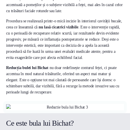
accentuată a pomeților și o subțiere vizibilă a feței, mai ales în cazul celor
cu trăsături faciale rotunde sau late.
Procedura se realizează printr-o mică incizie în interiorul cavității bucale,
ceea ce înseamnă că
nu lasă cicatrici vizibile
. Este o intervenție rapidă,
cu o perioadă de recuperare relativ scurtă, iar rezultatele devin evidente
progresiv, pe măsură ce inflamația postoperatorie se reduce. Deși este o
intervenție estetică, este important ca decizia de a apela la această
procedură să fie luată în urma unei evaluări medicale atente, pentru a
evita exagerările care pot afecta echilibrul facial.
Reducția bulei lui Bichat
nu doar redefinește conturul feței, ci poate
accentua în mod natural trăsăturile, oferind un aspect mai matur și
elegant. Este o opțiune tot mai căutată de persoanele care își doresc o
schimbare subtilă, dar vizibilă, fără a recurge la metode invazive sau cu
perioade lungi de recuperare.
Ce este bula lui Bichat?