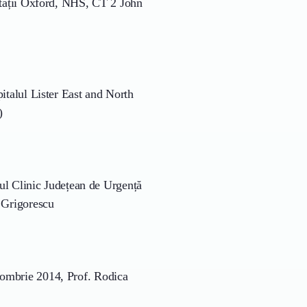
ității Oxford, NHS, CT 2 John
italul Lister East and North
)
lul Clinic Județean de Urgență
 Grigorescu
ombrie 2014, Prof. Rodica