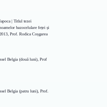
poca | Titlul tezei
noamelor bazocelulare feței și
e 2013, Prof. Rodica Coșgarea
sel Belgia (două luni), Prof
el Belgia (patru luni), Prof.