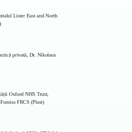
italul Lister East and North
)
ctică privată, Dr. Nikolaus
ității Oxford NHS Trust,
 Furniss FRCS (Plast)