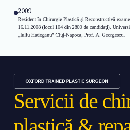
2009
Rezident în Chirurgie Plastică şi Reconstructivă exame
16.11.2008 (locul 104 din 2800 de candidaţi), Univers
„Iuliu Hatieganu” Cluj-Napoca, Prof. A. Georgescu.
OXFORD TRAINED PLASTIC SURGEON
Servicii de chi
plastică & repa