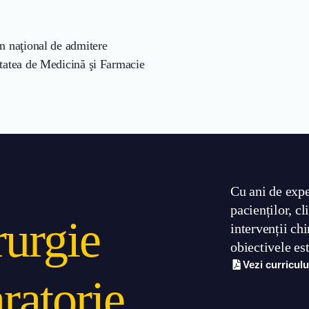
n naţional de admitere
itatea de Medicină şi Farmacie
Cu ani de expe
pacienților, c
rurgie
intervenții chi
obiectivele est
Vezi curricul
ratorie