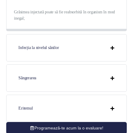
Grăsimea injectată poate să fie reabsorbită în organism în mod
inegal;
Infecția la nivelul sânilor
Sângerarea
Eritemul
Programează-te acum la o evaluare!