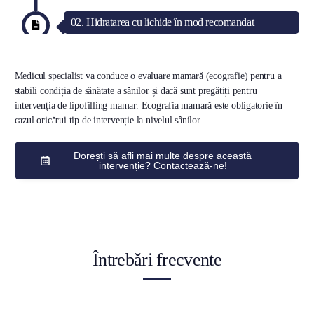
02. Hidratarea cu lichide în mod recomandat
Medicul specialist va conduce o evaluare mamară (ecografie) pentru a
stabili condiția de sănătate a sânilor și dacă sunt pregătiți pentru
intervenția de lipofilling mamar. Ecografia mamară este obligatorie în
cazul oricărui tip de intervenție la nivelul sânilor.
Dorești să afli mai multe despre această
intervenție? Contactează-ne!
Întrebări frecvente