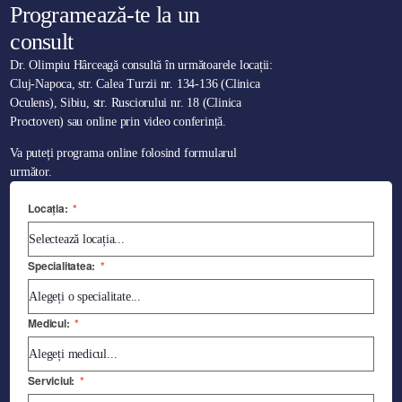
Programează-te la un
consult
Dr. Olimpiu Hârceagă consultă în următoarele locații:
Cluj-Napoca, str. Calea Turzii nr. 134-136 (Clinica
Oculens), Sibiu, str. Rusciorului nr. 18 (Clinica
Proctoven) sau online prin video conferință.
Va puteți programa online folosind formularul
următor.
Locația:
*
Specialitatea:
*
Medicul:
*
Serviciul:
*