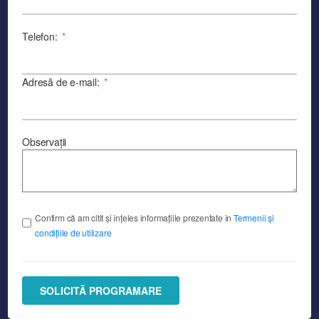
Telefon:
*
Adresă de e-mail:
*
Observații
Confirm că am citit și înțeles informațiile prezentate în
Termenii și
condițiile de utilizare
SOLICITĂ PROGRAMARE