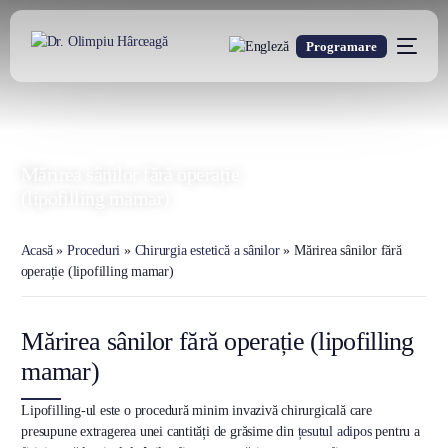
Programare
DR. OLIMPIU HÂRCEAGĂ
Oxford Trained Plastic Surgeon
Mărirea sânilor fără operație
(lipofilling mamar)
Acasă
»
Proceduri
»
Chirurgia estetică a sânilor
»
Mărirea sânilor fără
operație (lipofilling mamar)
Mărirea sânilor fără operație (lipofilling
mamar)
Lipofilling-ul este o procedură minim invazivă chirurgicală care
presupune extragerea unei cantități de grăsime din
țesutul adipos
pentru a