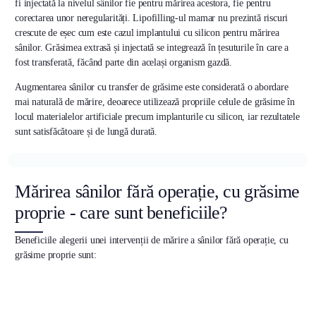
fi injectată la nivelul sânilor fie pentru mărirea acestora, fie pentru
corectarea unor neregularități. Lipofilling-ul mamar nu prezintă riscuri
crescute de eșec cum este cazul implantului cu silicon pentru mărirea
sânilor. Grăsimea extrasă și injectată se integrează în țesuturile în care a
fost transferată, făcând parte din același organism gazdă.
Augmentarea sânilor cu transfer de grăsime este considerată o abordare
mai naturală de mărire, deoarece utilizează propriile celule de grăsime în
locul materialelor artificiale precum implanturile cu silicon, iar rezultatele
sunt satisfăcătoare și de lungă durată.
Mărirea sânilor fără operație, cu grăsime
proprie - care sunt beneficiile?
Beneficiile alegerii unei intervenții de mărire a sânilor fără operație, cu
grăsime proprie sunt: