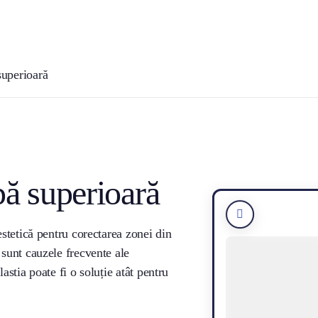
Lifting buza superioară &
Liposucție & transf
gummysmile
grăsime
superioară
Blefaroplastie pleo
Otoplastie
superioară
pă superioară
estetică pentru corectarea zonei din
 sunt cauzele frecvente ale
astia poate fi o soluție atât pentru