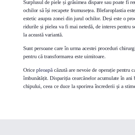
Surplusul de piele și grăsimea dispare sau poate fi re
ochilor să își recapete frumusețea. Blefaroplastia este
estetic asupra zonei din jurul ochilor. Deși este o pro
ridurile și pielea va fi mai netedă, de interes pentru s
la această variantă.
Sunt persoane care în urma acestei proceduri chirurgic
pentru că transformarea este uimitoare.
Orice
pleoapă
căzută are nevoie de operație pentru ca
îmbunătățit. Dispariția cearcănelor acumulate în ani 
chipului, ceea ce duce la sporirea încrederii și a stim