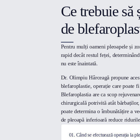
Ce trebuie să 
de blefaroplas
Pentru mulți oameni pleoapele și zo
rapid decât restul feței, determinând
nu este înaintată.
Dr. Olimpiu Hârceagă propune acest
blefaroplastie, operație care poate f
Blefaroplastia are ca scop rejuvenar
chirurgicală potrivită atât bărbaților
poate determina o îmbunătățire a ved
de pleoapă inferioară reduce ridurile
01. Când se efectuează operația la pl