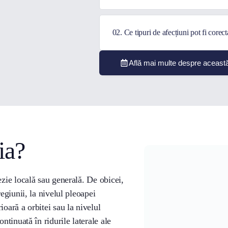
02. Ce tipuri de afecțiuni pot fi corect
Află mai multe despre această 
ia?
ezie locală sau generală. De obicei,
regiunii, la nivelul pleoapei
ioară a orbitei sau la nivelul
ntinuată în ridurile laterale ale