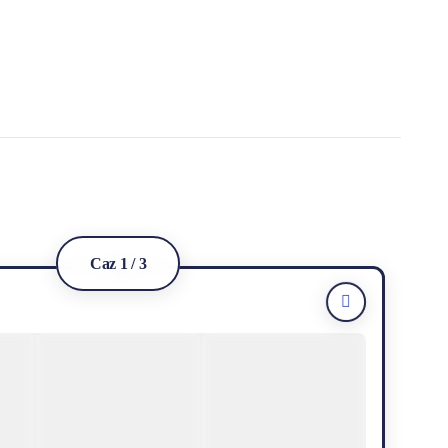
er de
Implant facial
apă
Caz 1 / 3