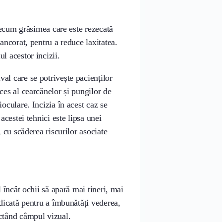
precum grăsimea care este rezecată
 ancorat, pentru a reduce laxitatea.
l acestor incizii.
al care se potrivește pacienților
ces al cearcănelor și pungilor de
ioculare. Incizia în acest caz se
acestei tehnici este lipsa unei
, cu scăderea riscurilor asociate
l încât ochii să apară mai tineri, mai
ndicată pentru a îmbunătăți vederea,
ectând câmpul vizual.