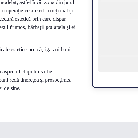
modelat, astfel încât zona din jurul
 o operație ce are rol funcțional și
cedură estetică prin care dispar
exul frumos, bărbații pot apela și ei
ale estetice pot câștiga ani buni,
 aspectul chipului să fie
buni redă tinerețea și prospețimea
ei de sine.