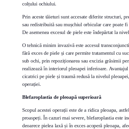
colțului ochiului.
Prin aceste tăieturi sunt accesate diferite structuri, 
sau redistribuită sau mușchiul orbicular care poate fi
De asemenea excesul de piele este îndepărtat la nivelu
O tehnică minim invazivă este accesul transconjunctiv
fără exces de piele și care permite tratamentul cu suc
sub ochi, prin repoziționarea sau excizia grăsimii per
realizează în interiorul pleoapei inferioare. Avantajul 
cicatrici pe piele și traumă redusă la nivelul pleoapei
operației.
Blefaroplastia de pleoapă superioară
Scopul acestei operații este de a ridica pleoapa, astfe
proaspeți. În cazuri mai severe, blefaroplastia este i
deoarece pielea laxă și în exces acoperă pleoapa, af