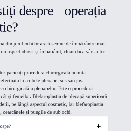
știți despre operația
tie?
na din jurul ochilor arată semne de îmbătrânire mai
 un aspect obosit și îmbătrânit, chiar dacă vârsta lor
or pacienți procedura chirurgicală numită
i efectuată la ambele pleoape, sus sau jos.
ea chirurgicală a pleoapelor. Este o procedură
, cât și femeilor. Blefaroplastia de pleoapă superioară
erii, pe lângă aspectul cosmetic, iar blefaroplastia
, cearcănele și pungile de sub ochi.
eoape?