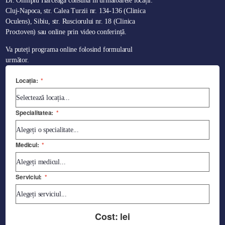
Dr. Olimpiu Hârceagă consultă în următoarele locații:
Cluj-Napoca, str. Calea Turzii nr. 134-136 (Clinica
Oculens), Sibiu, str. Rusciorului nr. 18 (Clinica
Proctoven) sau online prin video conferință.
Va puteți programa online folosind formularul
următor.
Locația:
*
Specialitatea:
*
Medicul:
*
Serviciul:
*
Cost:
lei