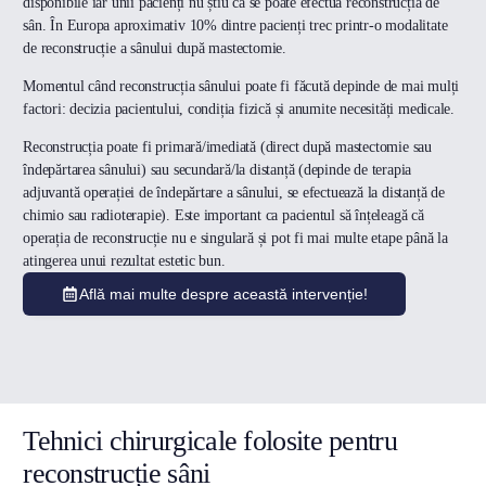
disponibile iar unii pacienți nu știu că se poate efectua reconstrucția de
sân. În Europa aproximativ 10% dintre pacienți trec printr-o modalitate
de reconstrucție a sânului după mastectomie.
Momentul când reconstrucția sânului poate fi făcută depinde de mai mulți
factori: decizia pacientului, condiția fizică și anumite necesități medicale.
Reconstrucția poate fi primară/imediată (direct după mastectomie sau
îndepărtarea sânului) sau secundară/la distanță (depinde de terapia
adjuvantă operației de îndepărtare a sânului, se efectuează la distanță de
chimio sau radioterapie). Este important ca pacientul să înțeleagă că
operația de reconstrucție nu e singulară și pot fi mai multe etape până la
atingerea unui rezultat estetic bun.
Află mai multe despre această intervenție!
Tehnici chirurgicale folosite pentru
reconstrucție sâni