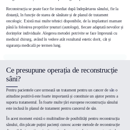
Reconstrucția se poate face fie imediat după îndepărtarea sânului, fie la
distanță, în funcție de starea de sănătate și de planul de tratament
oncologic. Există mai multe tehnici disponibile, de la implanturi mamare
până la folosirea propriilor țesuturi (autologe), fiecare adaptată nevoilor și
dorințelor individuale. Alegerea metodei potrivite se face împreună cu
medicul chirurg, având în vedere atât rezultatul estetic dorit, cât și
siguranța medicală pe termen lung.
Ce presupune operația de reconstrucție
sâni?
Pentru pacientele care urmează un tratament pentru un cancer de
sân
o
atitudine pozitivă este foarte importantă și constituie un ajutor pentru a
suporta tratamentul. În foarte multe țări europene reconstrucția sânului
este inclusă în planul de tratament pentru cancerul de sân.
În acest moment există o multitudine de posibilități pentru reconstrucția
sânului, din păcate puțini pacienți cunosc aceste metode de reconstrucție