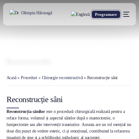
Programare
DR. OLIMPIU HÂRCEAGĂ
Oxford Trained Plastic Surgeon
Reconstrucție sâni
Acasă
»
Proceduri
»
Chirurgie reconstructivă
»
Reconstrucție sâni
Reconstrucție sâni
Reconstrucția sânilor
este o procedură chirurgicală realizată pentru a
reface forma, volumul și aspectul sânilor după o mastectomie, o
lumpectomie sau alte intervenții traumatice. Aceasta are un rol esențial nu
doar din punct de vedere estetic, ci și emoțional, contribuind la refacerea
imaginii de sine și a echilibrului psihologic al pacientei.