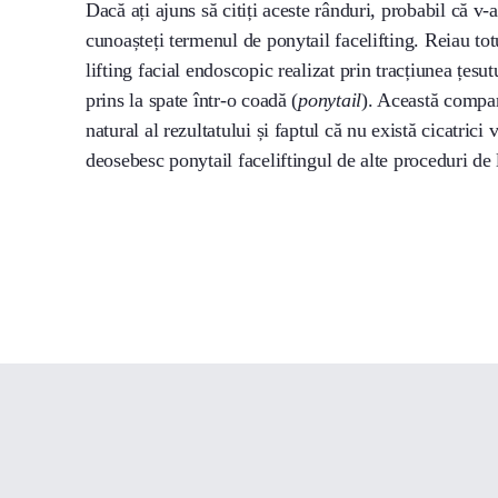
Dacă ați ajuns să citiți aceste rânduri, probabil că v-
cunoașteți termenul de ponytail facelifting. Reiau to
lifting facial endoscopic realizat prin tracțiunea țesutu
prins la spate într-o coadă (
ponytail
). Această compar
natural al rezultatului și faptul că nu există cicatrici 
deosebesc ponytail faceliftingul de alte proceduri de l