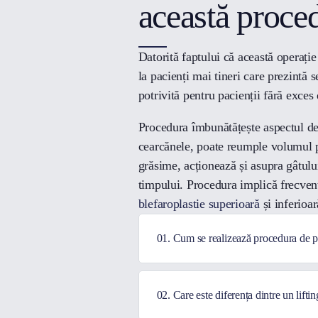
această proce
Datorită faptului că această operație 
la pacienți mai tineri care prezintă 
potrivită pentru pacienții fără exces 
Procedura îmbunătățește aspectul de
cearcănele, poate reumple volumul pi
grăsime, acționează și asupra gâtului
timpului. Procedura implică frecven
blefaroplastie superioară
și inferioar
01. Cum se realizează procedura de po
02. Care este diferența dintre un liftin