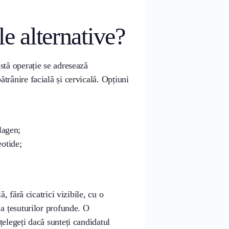
e alternative?
stă operație se adresează
trânire facială și cervicală. Opțiuni
lagen;
eotide;
ă, fără cicatrici vizibile, cu o
 a țesuturilor profunde. O
țelegeți dacă sunteți candidatul