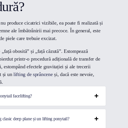
dură?
nu produce cicatrici vizibile, ea poate fi realizată și
semne ale îmbătrânirii mai precoce. În general, este
de piele care trebuie excizat.
 „față obosită” și „față căzută”. Estompează
erdut printr-o procedură adițională de transfer de
, estompând efectele gravitației și ale trecerii
t și un
lifting de sprâncene
și, dacă este nevoie,
ă.
nytail facelifting?
g clasic deep plane și un lifting ponytail?