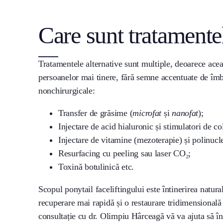
Care sunt tratamentel
Tratamentele alternative sunt multiple, deoarece acea
persoanelor mai tinere, fără semne accentuate de îmbă
nonchirurgicale:
Transfer de grăsime (
microfat
și
nanofat
);
Injectare de acid hialuronic și stimulatori de co
Injectare de vitamine (mezoterapie) și polinucl
Resurfacing cu peeling sau laser CO₂;
Toxină botulinică etc.
Scopul ponytail faceliftingului este întinerirea natural
recuperare mai rapidă și o restaurare tridimensională
consultație cu dr. Olimpiu Hârceagă vă va ajuta să în