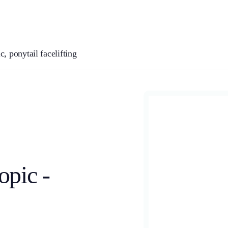
Lifting buza superioară &
Liposucție & transf
gummysmile
grăsime
c, ponytail facelifting
Blefaroplastie pleo
Otoplastie
superioară
opic -