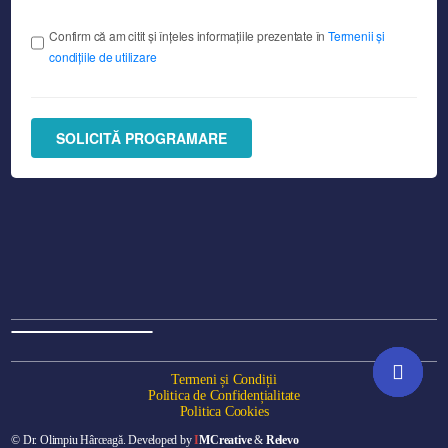
Confirm că am citit și înțeles informațiile prezentate în
Termenii și
condițiile de utilizare
SOLICITĂ PROGRAMARE
Termeni și Condiții
Politica de Confidențialitate
Politica Cookies
Programare online
© Dr. Olimpiu Hârceagă. Developed by
I
MCreative
&
Relevo