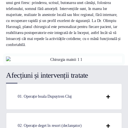
unui gest firesc: prinderea, scrisul, butonarea unei cămăși, folosirea
telefonului, somnul fără amorțeli. Intervențiile sunt, în marea lor
majoritate, realizate în anestezie locală sau bloc regional, fără internare,
cu recuperare rapidă și un profil excelent de siguranță. La Dr. Olimpiu
Harceagă, planul chirurgical este personalizat pentru fiecare pacient, iar
reabilitarea postoperatorie este integrată de la început, astfel încât să vă
întoarceți cât mai repede la activitățile cotidiene, cu o mână funcțională și
confortabilă.
Afecțiuni și intervenții tratate
01. Operație boala Dupuytren Cluj
02. Operație deget în resort (declanșator)