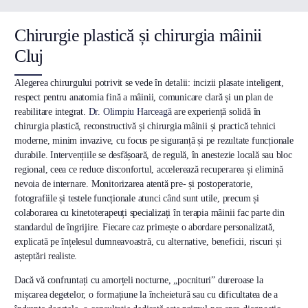
Chirurgie plastică și chirurgia mâinii
Cluj
Alegerea chirurgului potrivit se vede în detalii: incizii plasate inteligent,
respect pentru anatomia fină a mâinii, comunicare clară și un plan de
reabilitare integrat.
Dr. Olimpiu Harceagă
are experiență solidă în
chirurgia plastică, reconstructivă și chirurgia mâinii și practică tehnici
moderne, minim invazive, cu focus pe siguranță și pe rezultate funcționale
durabile. Intervențiile se desfășoară, de regulă, în anestezie locală sau bloc
regional, ceea ce reduce disconfortul, accelerează recuperarea și elimină
nevoia de internare. Monitorizarea atentă pre- și postoperatorie,
fotografiile și testele funcționale atunci când sunt utile, precum și
colaborarea cu kinetoterapeuți specializați în terapia mâinii fac parte din
standardul de îngrijire. Fiecare caz primește o abordare personalizată,
explicată pe înțelesul dumneavoastră, cu alternative, beneficii, riscuri și
așteptări realiste.
Dacă vă confruntați cu amorțeli nocturne, „pocnituri” dureroase la
mișcarea degetelor, o formațiune la încheietură sau cu dificultatea de a