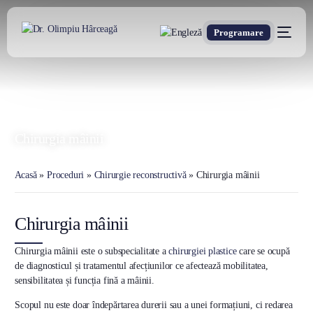
Programare
DR. OLIMPIU HÂRCEAGĂ
Oxford Trained Plastic Surgeon
Chirurgia mâinii
Acasă
»
Proceduri
»
Chirurgie reconstructivă
»
Chirurgia mâinii
Chirurgia mâinii
Chirurgia mâinii este o subspecialitate a
chirurgiei plastice
care se ocupă
de diagnosticul și tratamentul afecțiunilor ce afectează mobilitatea,
sensibilitatea și funcția fină a mâinii.
Scopul nu este doar îndepărtarea durerii sau a unei formațiuni, ci redarea