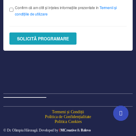
Confirm că am citit și înțeles informațiile prezentate în
Termenii și
condițiile de utilizare
SOLICITĂ PROGRAMARE
Termeni și Condiții
Politica de Confidențialitate
Politica Cookies
© Dr. Olimpiu Hârceagă. Developed by
I
MCreative
&
Relevo
Programare online