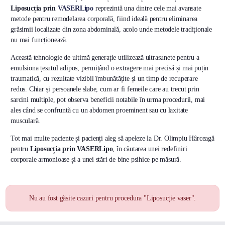
Liposucția prin
VASERLipo
reprezintă una dintre cele mai avansate
metode pentru remodelarea corporală, fiind ideală pentru eliminarea
grăsimii localizate din zona abdominală, acolo unde metodele tradiționale
nu mai funcționează.
Această tehnologie de ultimă generație utilizează ultrasunete pentru a
emulsiona țesutul adipos, permițând o extragere mai precisă și mai puțin
traumatică, cu rezultate vizibil îmbunătățite și un timp de recuperare
redus. Chiar și persoanele slabe, cum ar fi femeile care au trecut prin
sarcini multiple, pot observa beneficii notabile în urma procedurii, mai
ales când se confruntă cu un abdomen proeminent sau cu laxitate
musculară.
Tot mai multe paciente și pacienți aleg să apeleze la Dr. Olimpiu Hârceagă
pentru
Liposucția prin VASERLipo
, în căutarea unei redefiniri
corporale armonioase și a unei stări de bine psihice pe măsură.
Nu au fost găsite cazuri pentru procedura "Liposucție vaser".