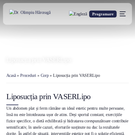
Programare
DR. OLIMPIU HÂRCEAGĂ
Oxford Trained Plastic Surgeon
Liposucția prin VASERLipo
Acasă
»
Proceduri
»
Corp
»
Liposucția prin VASERLipo
Liposucția prin VASERLipo
Un abdomen plat și ferm rămâne un ideal estetic pentru multe persoane,
însă nu este întotdeauna ușor de atins. Deși sportul constant, exercițiile
fizice specifice, o dietă echilibrată și hidratarea corespunzătoare contribuie
semnificativ, în unele cazuri, eforturile susținute nu duc la rezultatele
dorite. În astfel de situații, intervențiile estetice pot fi o soluție eficientă.