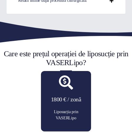
Relatii intime dupa procedura chirurgicala.
Care este prețul operației de liposucție prin
VASERLipo?
1800 € / zonă
Liposucția prin
VASERLipo