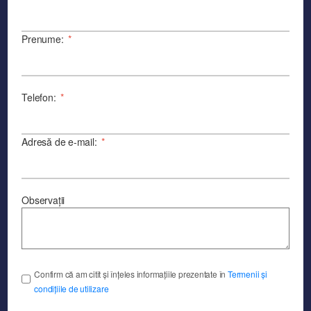
Prenume:
*
Telefon:
*
Adresă de e-mail:
*
Observații
Confirm că am citit și înțeles informațiile prezentate în
Termenii și
condițiile de utilizare