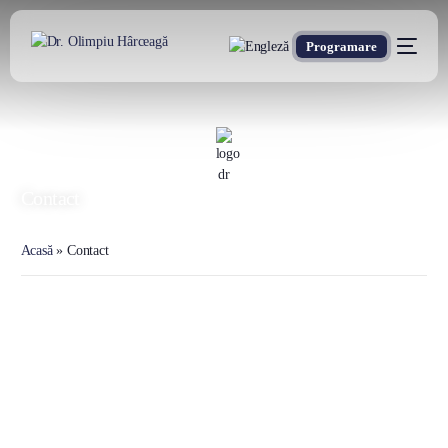
Programare
DR. OLIMPIU HÂRCEAGĂ
Oxford Trained Plastic Surgeon
Contact
Acasă
»
Contact