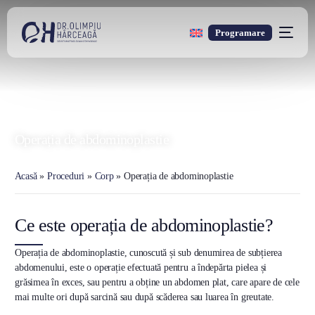
Programare
DR. OLIMPIU HÂRCEAGĂ
Oxford Trained Plastic Surgeon
Operația de abdominoplastie
Acasă
»
Proceduri
»
Corp
»
Operația de abdominoplastie
Ce este operația de abdominoplastie?
Operația de abdominoplastie, cunoscută și sub denumirea de subțierea
abdomenului, este o operație efectuată pentru a îndepărta pielea și
grăsimea în exces, sau pentru a obține un abdomen plat, care apare de cele
mai multe ori după sarcină sau după scăderea sau luarea în greutate.