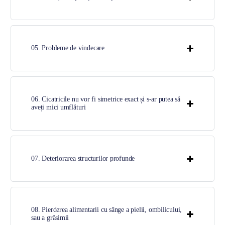
05. Probleme de vindecare
06. Cicatricile nu vor fi simetrice exact și s-ar putea să
aveți mici umflături
07. Deteriorarea structurilor profunde
08. Pierderea alimentarii cu sânge a pielii, ombilicului,
sau a grăsimii