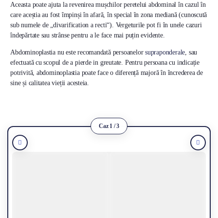
Aceasta poate ajuta la revenirea mușchilor peretelui abdominal în cazul în
care aceștia au fost împinși în afară, în special în zona mediană (cunoscută
sub numele de „divarification a recti“). Vergeturile pot fi în unele cazuri
îndepărtate sau strânse pentru a le face mai puțin evidente.
Abdominoplastia nu este recomandată persoanelor
supraponderale
, sau
efectuată cu scopul de a pierde in greutate. Pentru persoana cu indicație
potrivită, abdominoplastia poate face o diferență majoră în încrederea de
sine și calitatea vieții acesteia.
Caz 1 / 3