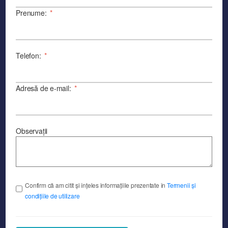
Prenume:
*
Telefon:
*
Adresă de e-mail:
*
Observații
Confirm că am citit și înțeles informațiile prezentate în
Termenii și
condițiile de utilizare