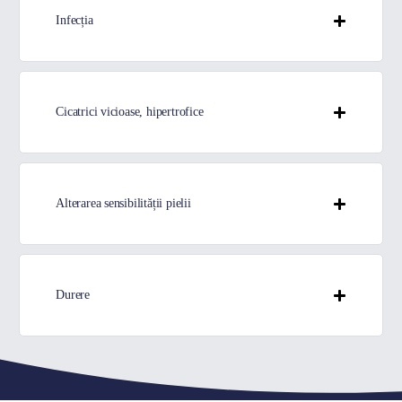
Infecția
Cicatrici vicioase, hipertrofice
Alterarea sensibilității pielii
Durere