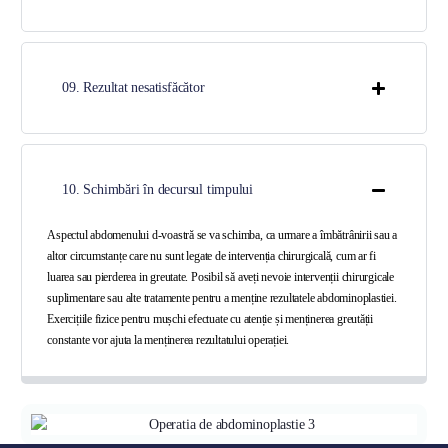
09. Rezultat nesatisfăcător
10. Schimbări în decursul timpului
Aspectul abdomenului d-voastră se va schimba, ca urmare a îmbătrânirii sau a
altor circumstanțe care nu sunt legate de intervenția chirurgicală, cum ar fi
luarea sau pierderea in greutate. Posibil să aveți nevoie intervenții chirurgicale
suplimentare sau alte tratamente pentru a menține rezultatele abdominoplastiei.
Exercițiile fizice pentru mușchi efectuate cu atenție și menținerea greutății
constante vor ajuta la menținerea rezultatului operației.