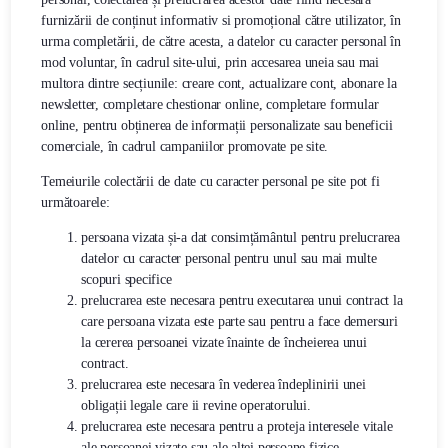
furnizării de conținut informativ si promoțional către utilizator, în
urma completării, de către acesta, a datelor cu caracter personal în
mod voluntar, în cadrul site-ului, prin accesarea uneia sau mai
multora dintre secțiunile: creare cont, actualizare cont, abonare la
newsletter, completare chestionar online, completare formular
online, pentru obținerea de informații personalizate sau beneficii
comerciale, în cadrul campaniilor promovate pe site.
Temeiurile colectării de date cu caracter personal pe site pot fi
următoarele:
persoana vizata și-a dat consimțământul pentru prelucrarea
datelor cu caracter personal pentru unul sau mai multe
scopuri specifice
prelucrarea este necesara pentru executarea unui contract la
care persoana vizata este parte sau pentru a face demersuri
la cererea persoanei vizate înainte de încheierea unui
contract.
prelucrarea este necesara în vederea îndeplinirii unei
obligații legale care ii revine operatorului.
prelucrarea este necesara pentru a proteja interesele vitale
ale persoanei vizate sau ale altei persoane fizice