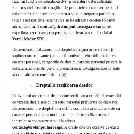
fizic, în funcție de solicitarea dvs. şi de natura datei solicitate.
Pentru solicitarea informațiilor despre datele cu caracter personal
existente în site, precum si pentru a solicita ștergerea parțiala sau
totala a acestor date, este nevoie sa fie adresata cererea folosind
adresa de e-mail
contact@drolimpiuharceaga.ro
sau sa fie
expediata o scrisoare prin posta sau curierat la sediul social al
Veroli Medax SRL
.
De asemenea, utilizatorul are dreptul să obțina orice informații
suplimentare relevante (cum ar fi motivul prelucrării datelor cu
caracter personal, categoriile de date cu caracter personal pe care le
colectăm, informații privind prelucrarea și divulgarea acestor date
și orice alte asemenea informații).
Dreptul la rectificarea datelor
Utilizatorul are dreptul de a obține rectificarea oricăror inexactități
ce vizează datele sale cu caracter personal prelucrate de către noi.
De asemenea, are dreptul de a obține completarea oricăror date cu
caracter personal care sunt incomplete. Orice utilizator este
incurajat sa contacteze site-ul la adresa
contact@drolimpiuharceaga.ro
ori de câte ori observa că există
o inexactitate în privința datelor sale cu caracter personal sau că