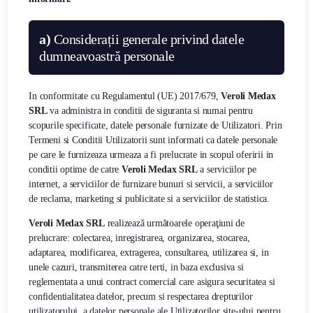
a)
Considerații
generale privind datele
dumneavoastră personale
In conformitate cu Regulamentul (UE) 2017/679,
Veroli Medax
SRL
va administra in conditii de siguranta si numai pentru
scopurile specificate, datele personale furnizate de Utilizatori. Prin
Termeni si Conditii Utilizatorii sunt informati ca datele personale
pe care le furnizeaza urmeaza a fi prelucrate in scopul oferirii in
conditii optime de catre
Veroli Medax SRL
a serviciilor pe
internet, a serviciilor de furnizare bunuri si servicii, a serviciilor
de reclama, marketing si publicitate si a serviciilor de statistica.
Veroli Medax SRL
realizează următoarele operaţiuni de
prelucrare: colectarea, inregistrarea, organizarea, stocarea,
adaptarea, modificarea, extragerea, consultarea, utilizarea si, in
unele cazuri, transmiterea catre terti, in baza exclusiva si
reglementata a unui contract comercial care asigura securitatea si
confidentialitatea datelor, precum si respectarea drepturilor
utilizatorului, a datelor personale ale Utilizatorilor site-ului pentru