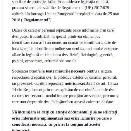
specifice de protecție, luând în considerare legislația română,
precum și cerințele stabilite de Regulamentul (UE) 2017/679 –
aplicabil în întreaga Uniune Europeană începând cu data de 25 mai
2018 („
Regulamentul
”).
Datele cu caracter personal reprezintă orice informație prin care
dvs. puteți fi identificat, în special printr-un element de
identificare cum ar fi un nume, un număr de identificare, date de
localizare, un identificator online sau unul sau mai multe elemente
aflate în legătură cu identitatea dvs. fizică, fiziologică, genetică,
psihică, economică, culturală sau socială.
Societatea noastră
ia toate măsurile necesare
pentru a asigura
respectarea dreptului dvs. la protecția datelor cu caracter personal,
iar prezentele condiţii reprezintă
notificarea
stabilită de art. 13 sau
14 din Regulament prin care explicăm de ce colectăm datele dvs.
cu caracter personal, modul în care protejăm aceste date, precum și
care sunt drepturile dvs. în legătură cu această colectare de date.
Vă încurajăm să citiți cu atenție documentul și să ne solicitați
orice informație suplimentară sau orice lămurire pe care o
considerați necesară, cu privire la conținutul acestei
informări.