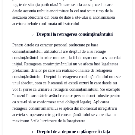
legate de situația particulară în care se afla acesta, caz in care
datele acestuia trebuie anonimitate în cel mai scurt timp de la
sesizarea obiectării din baza de date a site-ului și anonimizarea
acestora trebuie confirmata utilizatorului.
Dreptul la retragerea consimțământului
Pentru datele cu caracter personal prelucrate pe baza
consimțământului, utilizatorul are dreptul de a isi retrage
consimțământul in orice moment, la fel de ușor cum l-a și acordat
inițial. Retragerea consimțământului nu va afecta însă legalitatea
prelucrării datelor pe care am realizat-o înainte de retragerea
consimțământului. Dreptul la retragerea consimțământului nu este
unul absolut, ceea ce înseamnă că există cazuri în care datele nu
vor fi șterse ca urmare a retragerii consimțământului (de exemplu
în cazul în care datele având caracter personal sunt folosite pentru
ca site-ul să se conformeze unei obligații legale). Aplicarea
retragerii consimțământului se aplica din momentul înregistrării
acesteia si operarea retragerii consimțământului se va realiza in
maximum 3 zile lucrătoare de la înregistrare.
Dreptul de a depune o plângere în fața