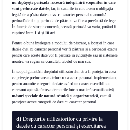
nu depășește perioada necesară îndeplinirii scopurilor în care
sunt prelucrate datele
, iar, în cazurile în care avem o obligația
legală de a păstra datele dvs. cu caracter personal o anumită
perioadă de timp, perioada de păstrare va fi cea prevăzută de lege.
În funcție de situația concretă, această perioadă va varia, putând fi
cuprinsă între
1 zi
și
10 ani
.
Pentru o bună înțelegere a modului de păstrare, a locației în care
datele dvs. cu caracter personal vor fi păstrate și a perioadei exacte
pentru care aceste date vor fi păstrate în evidențele sau în sistemele
noastre, vă rugăm să consultați tabelul de mai sus.
În scopul garantării dreptului utilizatorului de a fi protejat în ceea
ce privește prelucrarea datelor cu caracter personal, implementam,
pentru anumite categorii de date având un caracter sensibil sau
care sunt apte să afecteze drepturile într-o manieră semnificativă,
măsuri speciale de natură tehnică și organizatorică
, care să
protejeze aceste categorii de date cu caracter personal.
d)
Drepturile utilizatorilor cu privire la
datele cu caracter personal
și
exercitarea