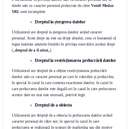
datele sale cu caracter personal prelucrate de către
Veroli Medax
SRL
sunt incomplete.
Dreptul la ștergerea datelor
Utilizatorul are dreptul la ștergerea datelor având caracter
personal. Acest drept nu este un drept absolut, ceea ce înseamnă că
legea instituie anumite limitări în privința exercitării acestui drept
(„
dreptul de a fi uitat
„).
Dreptul la restricționarea prelucrării datelor
Utilizatorul are dreptul de a obține restricționarea prelucrării
datelor sale cu caracter personal pe care le colectăm și prelucrăm,
în special în cazul în care contesta exactitatea datelor, în cazul în
care prelucrarea datelor este ilegală ori în cazul în care prelucrarea
acestor date nu mai este necesară, potrivit legii.
Dreptul de a obiecta
Utilizatorul are dreptul de a obiecta la prelucrarea datelor având
caracter personal de către noi, în special în cazul în care
prelucrarea se realizează în scopuri de marketing sau din motive