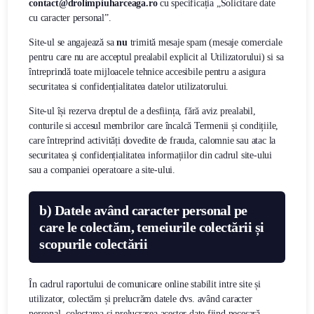
contact@drolimpiuharceaga.ro
cu specificația „Solicitare date
cu caracter personal”.
Site-ul se angajează sa
nu
trimită mesaje spam (mesaje comerciale
pentru care nu are acceptul prealabil explicit al Utilizatorului) si sa
întreprindă toate mijloacele tehnice accesibile pentru a asigura
securitatea si confidențialitatea datelor utilizatorului.
Site-ul își rezerva dreptul de a desființa, fără aviz prealabil,
conturile si accesul membrilor care încalcă Termenii și condițiile,
care întreprind activități dovedite de frauda, calomnie sau atac la
securitatea și confidențialitatea informațiilor din cadrul site-ului
sau a companiei operatoare a site-ului.
b)
Datele având caracter personal pe
care le colectăm, temeiurile colectării și
scopurile colectării
În cadrul raportului de comunicare online stabilit intre site și
utilizator, colectăm și prelucrăm datele dvs. având caracter
personal, colectarea și prelucrarea acestor date fiind necesară