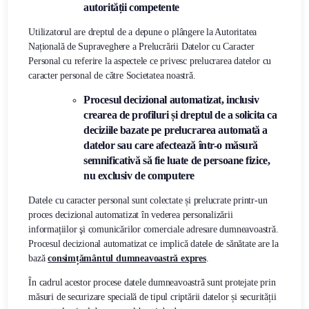
autorității competente
Utilizatorul are dreptul de a depune o plângere la Autoritatea
Națională de Supraveghere a Prelucrării Datelor cu Caracter
Personal cu referire la aspectele ce privesc prelucrarea datelor cu
caracter personal de către Societatea noastră.
Procesul decizional automatizat, inclusiv
crearea de profiluri și dreptul de a solicita ca
deciziile bazate pe prelucrarea automată a
datelor sau care afectează într-o măsură
semnificativă să fie luate de persoane fizice,
nu exclusiv de computere
Datele cu caracter personal sunt colectate și prelucrate printr-un
proces decizional automatizat în vederea personalizării
informațiilor şi comunicărilor comerciale adresare dumneavoastră.
Procesul decizional automatizat ce implică datele de sănătate are la
bază
consimțământul dumneavoastră expres
.
În cadrul acestor procese datele dumneavoastră sunt protejate prin
măsuri de securizare specială de tipul criptării datelor și securității