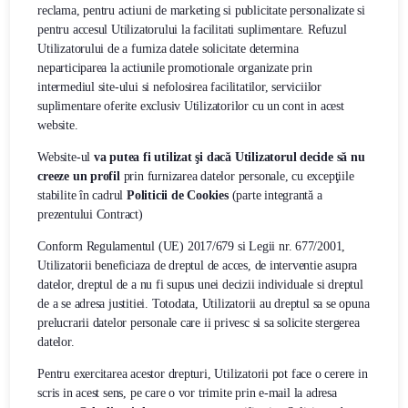
reclama, pentru actiuni de marketing si publicitate personalizate si
pentru accesul Utilizatorului la facilitati suplimentare. Refuzul
Utilizatorului de a furniza datele solicitate determina
neparticiparea la actiunile promotionale organizate prin
intermediul site-ului si nefolosirea facilitatilor, serviciilor
suplimentare oferite exclusiv Utilizatorilor cu un cont in acest
website.
Website-ul
va putea fi utilizat şi dacă Utilizatorul decide să nu
creeze un profil
prin furnizarea datelor personale, cu excepţiile
stabilite în cadrul
Politicii de Cookies
(parte integrantă a
prezentului Contract)
Conform Regulamentul (UE) 2017/679 si Legii nr. 677/2001,
Utilizatorii beneficiaza de dreptul de acces, de interventie asupra
datelor, dreptul de a nu fi supus unei decizii individuale si dreptul
de a se adresa justitiei. Totodata, Utilizatorii au dreptul sa se opuna
prelucrarii datelor personale care ii privesc si sa solicite stergerea
datelor.
Pentru exercitarea acestor drepturi, Utilizatorii pot face o cerere in
scris in acest sens, pe care o vor trimite prin e-mail la adresa