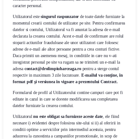
caracter personal.
Utilizatorul este
singurul raspunzator
de toate datele furnizate la
momentul crearii contului de utilizator pe site. Pentru confirmarea
datelor si contului, Utilizatorul va fi anuntat la adresa de e-mail
declarata la crearea contului. Acest e-mail de confirmare are rolul
stoparii actiunilor frauduloase ale unor utilizatori care folosesc
adrese de e-mail ale altor persoane pentru a crea conturi fictive.
Daca primiti un asemenea mesaj, in conditiile in care nu v-ati
inregistrat personal pe site va rugam sa ne trimiteti un e-mail la
adresa
contact@drolimpiuharceaga.ro
pentru a sterge contul
respectiv in maximum 3 zile lucratoare.
E-mailul va conţine, în
format pdf şi versiunea în vigoare a prezentului Contract.
Formularul de profil al Utilizatorului contine campuri care pot fi
editate in cazul in care se doreste modificarea sau completarea
datelor furnizate la crearea contului.
Utilizatorul
nu este obligat sa furnizeze aceste date
, ele fiind
necesare i) evidentei despre folosirea site-ului si ii) al oferirii in
conditii optime a serviciilor prin intermediul acestuia, pentru
aducerea la cunostinta a campaniilor promotionale, in scop de