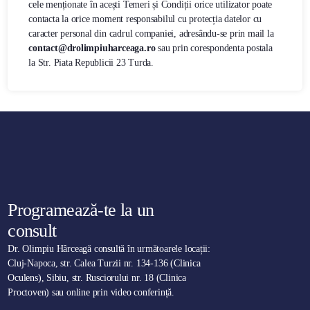
cele menționate în acești Temeri și Condiții orice utilizator poate
contacta la orice moment responsabilul cu protecția datelor cu
caracter personal din cadrul companiei, adresându-se prin mail la
contact@drolimpiuharceaga.ro
sau prin corespondenta postala
la Str. Piata Republicii 23 Turda.
Programează-te la un
consult
Dr. Olimpiu Hârceagă consultă în următoarele locații:
Cluj-Napoca, str. Calea Turzii nr. 134-136 (Clinica
Oculens), Sibiu, str. Rusciorului nr. 18 (Clinica
Proctoven) sau online prin video conferință.