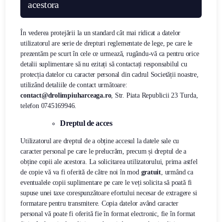
acestora
În vederea protejării la un standard cât mai ridicat a datelor
utilizatorul are serie de drepturi reglementate de lege, pe care le
prezentăm pe scurt în cele ce urmează, rugându-vă ca pentru orice
detalii suplimentare să nu ezitați să contactați responsabilul cu
protecția datelor cu caracter personal din cadrul Societății noastre,
utilizând detaliile de contact următoare:
contact@drolimpiuharceaga.ro
, Str. Piata Republicii 23 Turda,
telefon 0745169946.
Dreptul de acces
Utilizatorul are dreptul de a obține accesul la datele sale cu
caracter personal pe care le prelucrăm, precum și dreptul de a
obține copii ale acestora. La solicitarea utilizatorului, prima astfel
de copie vă va fi oferită de către noi în mod
gratuit
, urmând ca
eventualele copii suplimentare pe care le veți solicita să poată fi
supuse unei taxe corespunzătoare efortului necesar de extragere si
formatare pentru transmitere. Copia datelor având caracter
personal vă poate fi oferită fie în format electronic, fie în format