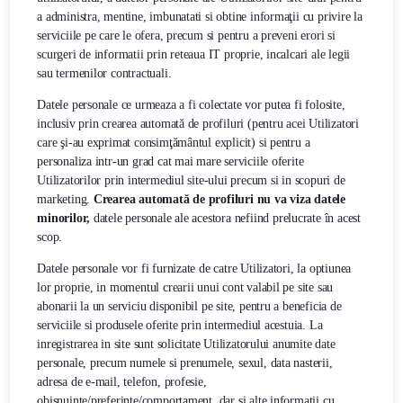
a administra, mentine, imbunatati si obtine informaţii cu privire la
serviciile pe care le ofera, precum si pentru a preveni erori si
scurgeri de informatii prin reteaua IT proprie, incalcari ale legii
sau termenilor contractuali.
Datele personale ce urmeaza a fi colectate vor putea fi folosite,
inclusiv prin crearea automată de profiluri (pentru acei Utilizatori
care şi-au exprimat consimţământul explicit) si pentru a
personaliza intr-un grad cat mai mare serviciile oferite
Utilizatorilor prin intermediul site-ului precum si in scopuri de
marketing.
Crearea automată de profiluri nu va viza datele
minorilor,
datele personale ale acestora nefiind prelucrate în acest
scop.
Datele personale vor fi furnizate de catre Utilizatori, la optiunea
lor proprie, in momentul crearii unui cont valabil pe site sau
abonarii la un serviciu disponibil pe site, pentru a beneficia de
serviciile si produsele oferite prin intermediul acestuia. La
inregistrarea in site sunt solicitate Utilizatorului anumite date
personale, precum numele si prenumele, sexul, data nasterii,
adresa de e-mail, telefon, profesie,
obisnuinte/preferinte/comportament, dar si alte informatii cu