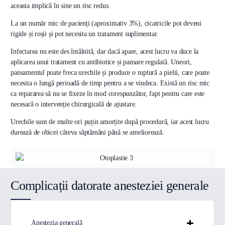
aceasta implică în sine un risc redus.
La un număr mic de pacienți (aproximativ 3%), cicatricile pot deveni
rigide și roșii și pot necesita un tratament suplimentar.
Infectarea nu este des întâlnită, dar dacă apare, acest lucru va duce la
aplicarea unui tratament cu antibiotice și pansare regulată. Uneori,
pansamentul poate freca urechile și produce o ruptură a pielii, care poate
necesita o lungă perioadă de timp pentru a se vindeca. Există un risc mic
ca repararea să nu se fixeze în mod corespunzător, fapt pentru care este
necesară o intervenție chirurgicală de ajustare.
Urechile sunt de multe ori puțin amorțite după procedură, iar acest lucru
durează de obicei câteva săptămâni până se ameliorează.
Complicații datorate anesteziei generale
Anestezia generală