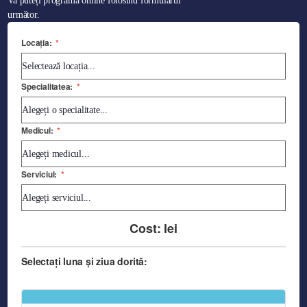
Va puteți programa online folosind formularul
următor.
Locația:
*
Specialitatea:
*
Medicul:
*
Serviciul:
*
Cost:
lei
Selectați luna și ziua dorită: