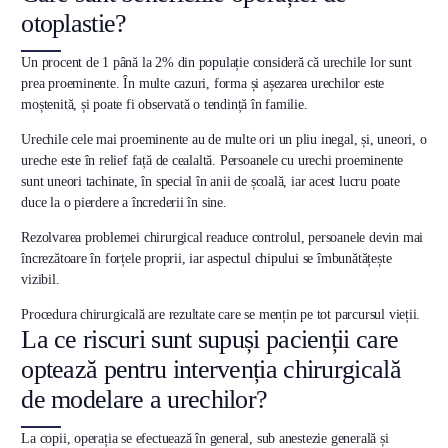
otoplastie?
Un procent de 1 până la 2% din populație consideră că urechile lor sunt
prea proeminente. În multe cazuri, forma și așezarea urechilor este
moștenită, și poate fi observată o tendință în familie.
Urechile cele mai proeminente au de multe ori un pliu inegal, și, uneori, o
ureche este în relief față de cealaltă. Persoanele cu urechi proeminente
sunt uneori tachinate, în special în anii de școală, iar acest lucru poate
duce la o pierdere a încrederii în sine.
Rezolvarea problemei chirurgical readuce controlul, persoanele devin mai
încrezătoare în forțele proprii, iar aspectul chipului se îmbunătățește
vizibil.
Procedura chirurgicală are rezultate care se mențin pe tot parcursul vieții.
La ce riscuri sunt supuși pacienții care
optează pentru intervenția chirurgicală
de modelare a urechilor?
La copii, operația se efectuează în general, sub anestezie generală și