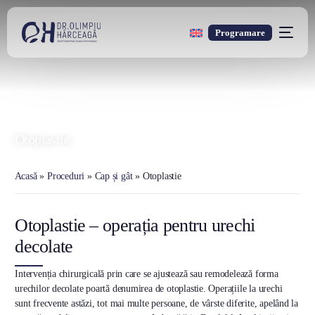
Programare
DR. OLIMPIU HÂRCEAGĂ
Oxford Trained Plastic Surgeon
Otoplastie
Acasă
»
Proceduri
»
Cap și gât
»
Otoplastie
Otoplastie – operația pentru urechi
decolate
Intervenția chirurgicală prin care se ajustează sau remodelează forma
urechilor decolate poartă denumirea de otoplastie. Operațiile la urechi
sunt frecvente astăzi, tot mai multe persoane, de vârste diferite, apelând la