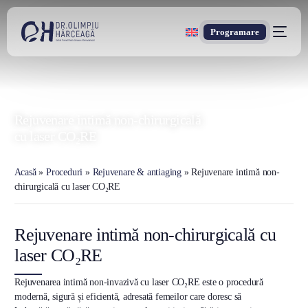
Programare
DR. OLIMPIU HÂRCEAGĂ
Oxford Trained Plastic Surgeon
Rejuvenare intimă non-chirurgicală
cu laser CO₂RE
Acasă
»
Proceduri
»
Rejuvenare & antiaging
»
Rejuvenare intimă non-
chirurgicală cu laser CO₂RE
Rejuvenare intimă non-chirurgicală cu
laser CO₂RE
Rejuvenarea intimă non-invazivă cu laser CO₂RE este o procedură
modernă, sigură și eficientă, adresată femeilor care doresc să