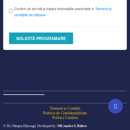
Confirm că am citit și înțeles informațiile prezentate în
Termenii și
condițiile de utilizare
SOLICITĂ PROGRAMARE
Termeni și Condiții
Politica de Confidențialitate
Politica Cookies
Programare online
© Dr. Olimpiu Hârceagă. Developed by
I
MCreative
&
Relevo