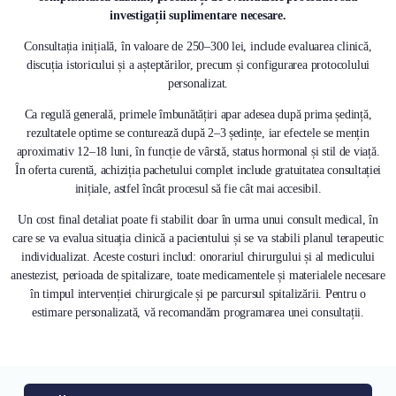
investigații suplimentare necesare.
Consultația inițială, în valoare de 250–300 lei, include evaluarea clinică,
discuția istoricului și a așteptărilor, precum și configurarea protocolului
personalizat.
Ca regulă generală, primele îmbunătățiri apar adesea după prima ședință,
rezultatele optime se conturează după 2–3 ședințe, iar efectele se mențin
aproximativ 12–18 luni, în funcție de vârstă, status hormonal și stil de viață.
În oferta curentă, achiziția pachetului complet include gratuitatea consultației
inițiale, astfel încât procesul să fie cât mai accesibil.
Un cost final detaliat poate fi stabilit doar în urma unui consult medical, în
care se va evalua situația clinică a pacientului și se va stabili planul terapeutic
individualizat. Aceste costuri includ: onorariul chirurgului și al medicului
anestezist, perioada de spitalizare, toate medicamentele și materialele necesare
în timpul intervenției chirurgicale și pe parcursul spitalizării. Pentru o
estimare personalizată, vă recomandăm programarea unei consultații.