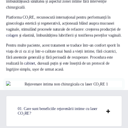
îmbunătățească sănătatea și aspectul zonei intime fără intervenție
chirurgicală.
Platforma CO₂RE, recunoscută internațional pentru performanță în
ginecologia estetică și regenerativă, acționează blând asupra mucoasei
vaginale, stimulând procesele naturale de refacere: creșterea producției de
colagen
și elastină, îmbunătățirea lubrifierii și tonifierea pereților vaginali.
Pentru multe paciente, acest tratament se traduce într-un confort sporit în
viața de zi cu zi și într-o calitate mai bună a vieții intime, fără cicatrici,
fără anestezie generală și fără perioadă de recuperare. Procedura este
realizată în
cabinet
, durează puțin și este însoțită de un protocol de
îngrijire simplu, ușor de urmat acasă.
01. Care sunt beneficiile rejuvenării intime cu laser
CO₂RE?