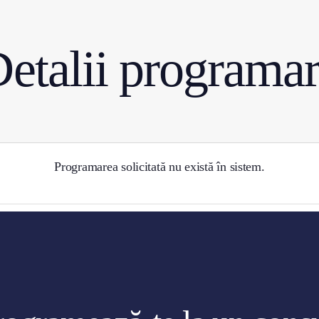
Lifting buza superioară &
Liposucție & transf
gummysmile
grăsime
etalii programa
Blefaroplastie pleo
Otoplastie
superioară
Programarea solicitată nu există în sistem.