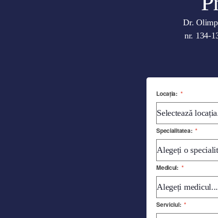
P
Dr. Olimpi
nr. 134-13
Locația:
*
Specialitatea:
*
Medicul:
*
Serviciul:
*