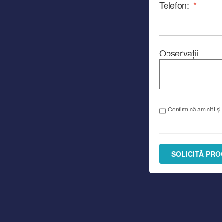
Telefon:
*
Observații
Confirm că am citit și
SOLICITĂ PR