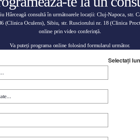
rogramează-te la un consu
u Hârceagă consultă în următoarele locații: Cluj-Napoca, str. C
6 (Clinica Oculens), Sibiu, str. Rusciorului nr. 18 (Clinica Pro
online prin video conferință.
Va puteți programa online folosind formularul următor.
Selectați lun