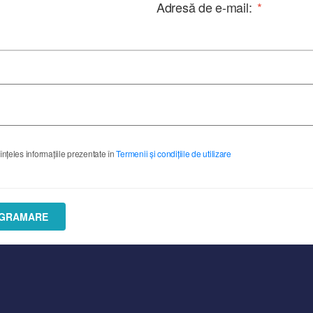
Adresă de e-mail:
*
 înțeles informațiile prezentate în
Termenii și condițiile de utilizare
OGRAMARE