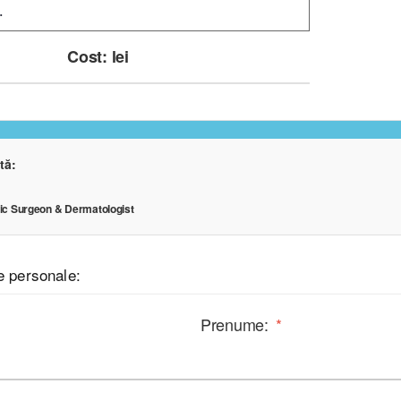
Cost:
lei
tă:
tic Surgeon & Dermatologist
le personale:
Prenume:
*