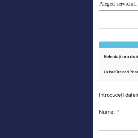
Selectați ora dori
Oxford Trained Plas
Introduceți date
Nume:
*