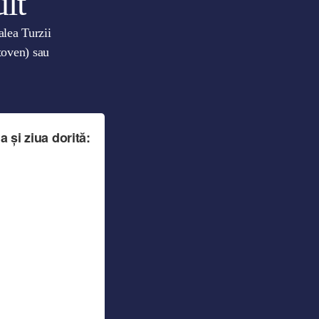
lt
alea Turzii
ctoven) sau
a și ziua dorită: