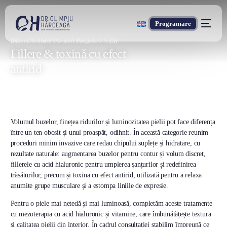
Programare
DR. OLIMPIU HÂRCEAGĂ
Oxford Trained Plastic Surgeon
Fillere & toxină cu efect
antirid
Volumul buzelor, finețea ridurilor și luminozitatea pielii pot face diferența
între un ten obosit și unul proaspăt, odihnit. În această categorie reunim
proceduri minim invazive care redau chipului suplețe și hidratare, cu
rezultate naturale: augmentarea buzelor pentru contur și volum discret,
fillerele cu acid hialuronic pentru umplerea șanțurilor și redefinirea
trăsăturilor, precum și toxina cu efect antirid, utilizată pentru a relaxa
anumite grupe musculare și a estompa liniile de expresie.
Pentru o piele mai netedă și mai luminoasă, completăm aceste tratamente
cu mezoterapia cu acid hialuronic și vitamine, care îmbunătățește textura
și calitatea pielii din interior. În cadrul consultației stabilim împreună ce