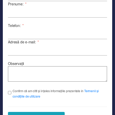
Prenume:
*
Telefon:
*
Adresă de e-mail:
*
Observații
Confirm că am citit și înțeles informațiile prezentate în
Termenii și
condițiile de utilizare