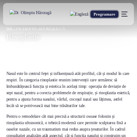
Programare
DR. OLIMPIU HÂRCEAGĂ
Oxford Trained Plastic Surgeon
Rinoplastie
Nasul este în centrul feței și influențează atât profilul, cât și modul în care
respiri. În categoria rinoplastie reunim intervenții care urmăresc să
îmbunătățească funcția și estetica în același timp: operația de deviație de
sept nazal, pentru a corecta problemele de respirație, și rinoplastia estetică,
pentru a ajusta forma nasului, vârful, cocoșul nazal sau lățimea, astfel
încât să se potrivească mai bine trăsăturilor tale.
Pentru o remodelare cât mai precisă a structurii osoase folosim și
rinoplastia ultrasonică, o tehnică modernă care permite sculptarea fină a
oaselor nazale, cu un traumatism mai redus asupra țesuturilor. În cadrul
consultației analizăm atât aspectul, cât și funcția nasului și construim un